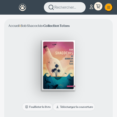
Rechercher...
›
›
Accueil
Bob Shacochis
Collection Totem
Feuilleter le livre
Téléchargez la couverture