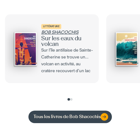
LITTÉRATURE
BOB SHACOCHIS
Sur les eaux du
volcan
Sur l’île antillaise de Sainte-
Catherine se trouve un
volcan en activité, au
cratère recouvert d’un lac
épais et chaud....
Tous les livres de
Bob Shacochis