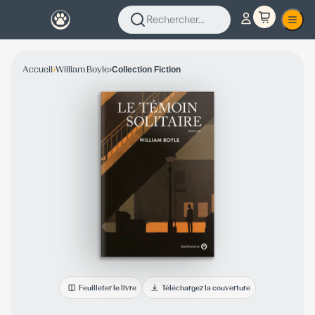
Rechercher...
›
›
Accueil
William Boyle
Collection Fiction
Feuilleter le livre
Téléchargez la couverture