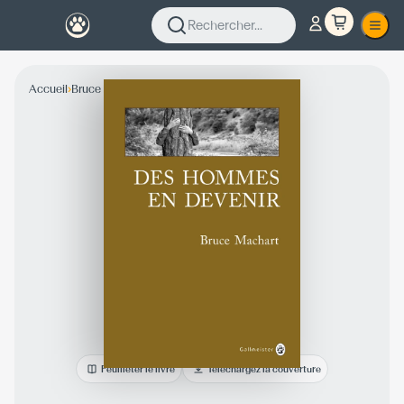
Rechercher...
›
›
Accueil
Bruce Machart
Collection Fiction
Feuilleter le livre
Téléchargez la couverture