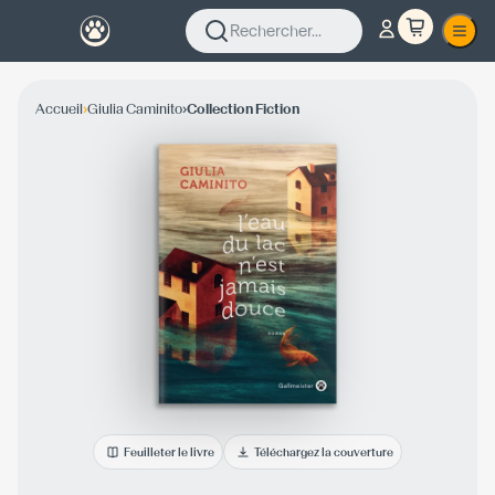
Rechercher...
›
›
Accueil
Giulia Caminito
Collection Fiction
Feuilleter le livre
Téléchargez la couverture