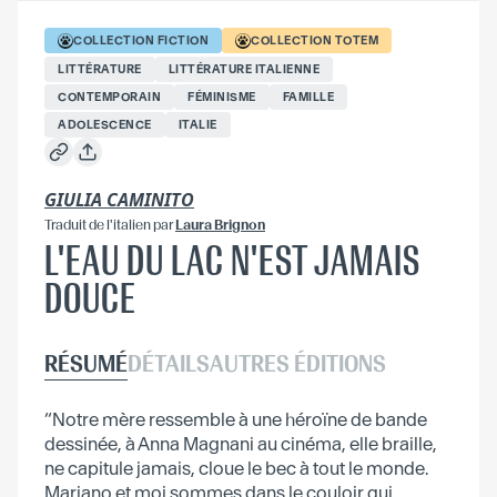
COLLECTION
FICTION
COLLECTION
TOTEM
LITTÉRATURE
LITTÉRATURE ITALIENNE
CONTEMPORAIN
FÉMINISME
FAMILLE
ADOLESCENCE
ITALIE
GIULIA CAMINITO
Traduit
de l'italien
par
Laura Brignon
L'EAU DU LAC N'EST JAMAIS
DOUCE
RÉSUMÉ
DÉTAILS
AUTRES ÉDITIONS
“Notre mère ressemble à une héroïne de bande
dessinée, à Anna Magnani au cinéma, elle braille,
ne capitule jamais, cloue le bec à tout le monde.
Mariano et moi sommes dans le couloir qui