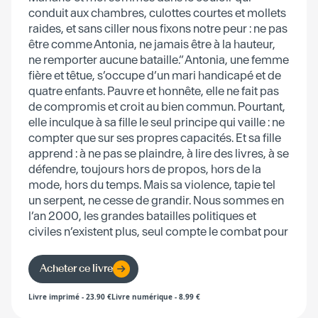
conduit aux chambres, culottes courtes et mollets
raides, et sans ciller nous fixons notre peur : ne pas
être comme Antonia, ne jamais être à la hauteur,
ne remporter aucune bataille.“ Antonia, une femme
fière et têtue, s’occupe d’un mari handicapé et de
quatre enfants. Pauvre et honnête, elle ne fait pas
de compromis et croit au bien commun. Pourtant,
elle inculque à sa fille le seul principe qui vaille : ne
compter que sur ses propres capacités. Et sa fille
apprend : à ne pas se plaindre, à lire des livres, à se
défendre, toujours hors de propos, hors de la
mode, hors du temps. Mais sa violence, tapie tel
un serpent, ne cesse de grandir. Nous sommes en
l’an 2000, les grandes batailles politiques et
civiles n’existent plus, seul compte le combat pour
affirmer sa place dans le monde.
Acheter ce livre
Livre imprimé
-
23.90
€
Livre numérique
-
8.99
€