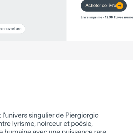
Acheter ce livre
Livre imprimé
-
12.90
€
Livre numé
la couverture
l'univers singulier de Piergiorgio
ntre lyrisme, noirceur et poésie,
âme humaine avec une puissance rare.