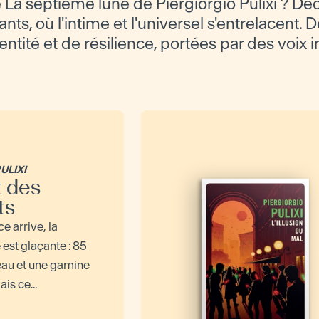
La septième lune de Piergiorgio Pulixi ? Dé
ts, où l'intime et l'universel s'entrelacent. D
dentité et de résilience, portées par des voix 
ULIXI
t des
ts
e arrive, la
est glaçante : 85
au et une gamine
is ce...