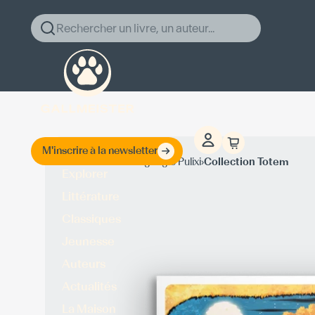
Rechercher un livre, un auteur...
M'inscrire à la newsletter
›
›
Accueil
Piergiorgio Pulixi
Collection Totem
Explorer
Littérature
Classiques
Jeunesse
Auteurs
Actualités
La Maison