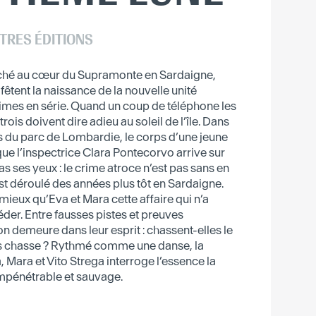
TRES ÉDITIONS
iché au cœur du Supramonte en Sardaigne,
fêtent la naissance de la nouvelle unité
imes en série. Quand un coup de téléphone les
trois doivent dire adieu au soleil de l’île. Dans
 du parc de Lombardie, le corps d’une jeune
sque l’inspectrice Clara Pontecorvo arrive sur
 pas ses yeux : le crime atroce n’est pas sans en
est déroulé des années plus tôt en Sardaigne.
ieux qu’Eva et Mara cette affaire qui n’a
der. Entre fausses pistes et preuves
 demeure dans leur esprit : chassent-elles le
 les chasse ? Rythmé comme une danse, la
 Mara et Vito Strega interroge l’essence la
impénétrable et sauvage.