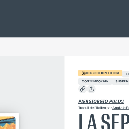
COLLECTION
TOTEM
L
CONTEMPORAIN
SUSPEN
PIERGIORGIO PULIXI
Traduit
de l'italien
par
Anatole 
LA SE