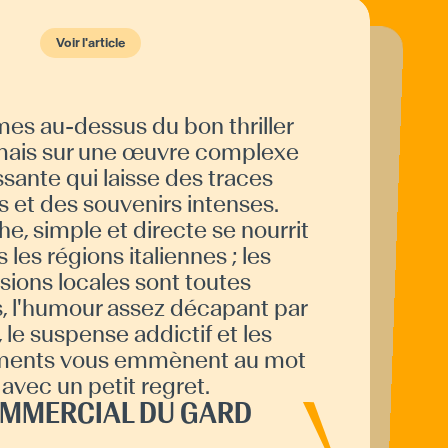
Voir l'article
Voir l'article
s au-dessus du bon thriller
nquête haletante, menée d'une main
aître par la plume acérée de
orgio Pulixi. Un thriller comme on les
 qui réunit tous les éléments pour
faire vivre un moment passionnant :
familial, sacrifices païens, histoires
nnelles. Une jeune femme retrouvée
e dans une mise en scène qui
lle aux enquêtrices l'une de leurs
 mais sur une œuvre complexe
ssante qui laisse des traces
es et des souvenirs intenses.
che, simple et directe se nourrit
 les régions italiennes ; les
sions locales sont toutes
, l'humour assez décapant par
le suspense addictif et les
anciennes affaires.
ments vous emmènent au mot
LE BONBON
 avec un petit regret.
OMMERCIAL DU GARD