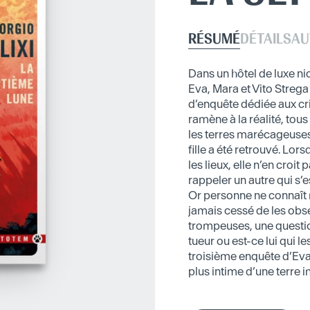
RÉSUMÉ
DÉTAILS
AU
Dans un hôtel de luxe n
Eva, Mara et Vito Strega 
d’enquête dédiée aux cr
ramène à la réalité, tous 
les terres marécageuses
fille a été retrouvé. Lor
les lieux, elle n’en croit
rappeler un autre qui s’
Or personne ne connaît m
jamais cessé de les obsé
trompeuses, une question
tueur ou est-ce lui qui
troisième enquête d’Eva,
plus intime d’une terre 