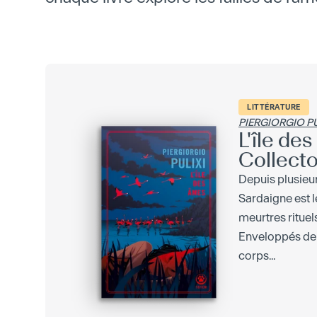
LITTÉRATURE
PIERGIORGIO PU
L'île de
Collecto
Depuis plusieur
Sardaigne est l
meurtres rituel
Enveloppés de 
corps...