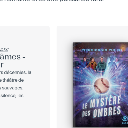
LIXI
s âmes -
r
s décennies, la
e théâtre de
s sauvages.
silence, les