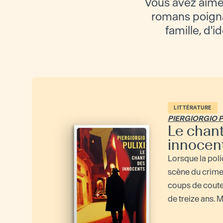
Vous avez aimé 
romans poignan
famille, d'i
LITTÉRATURE
PIERGIORGIO P
Le chan
innocen
Lorsque la polic
scène du crime 
coups de coute
de treize ans. Ma