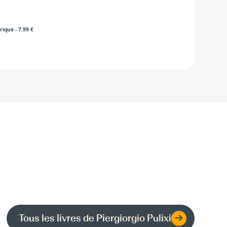
rique
-
7.99
€
Tous les livres de
Piergiorgio Pulixi