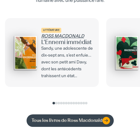
humaine avec une puissance rare.
LITTÉRATURE
ROSS MACDONALD
L'Ennemi immédiat
Sandy, une adolescente de
dix-sept ans, s’est enfuie
avec son petit ami Davy,
dont les antécédents
trahissent un état...
Tous les livres de
Ross Macdonald