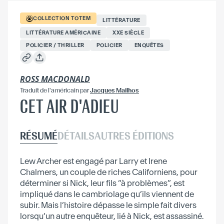
COLLECTION
TOTEM
LITTÉRATURE
LITTÉRATURE AMÉRICAINE
XXE SIÈCLE
POLICIER / THRILLER
POLICIER
ENQUÊTES
ROSS MACDONALD
Traduit
de l'américain
par
Jacques Mailhos
CET AIR D'ADIEU
RÉSUMÉ
DÉTAILS
AUTRES ÉDITIONS
Lew Archer est engagé par Larry et Irene
Chalmers, un couple de riches Californiens, pour
déterminer si Nick, leur fils “à problèmes”, est
impliqué dans le cambriolage qu’ils viennent de
subir. Mais l’histoire dépasse le simple fait divers
lorsqu’un autre enquêteur, lié à Nick, est assassiné.