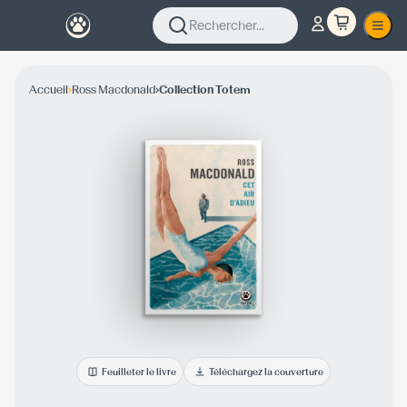
Rechercher...
›
›
Accueil
Ross Macdonald
Collection Totem
Feuilleter le livre
Téléchargez la couverture