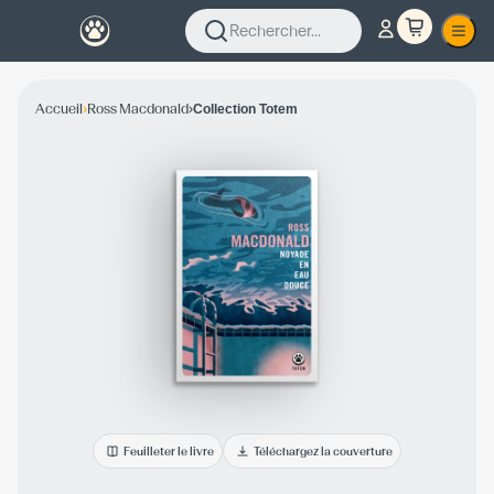
Rechercher...
›
›
Accueil
Ross Macdonald
Collection Totem
Feuilleter le livre
Téléchargez la couverture