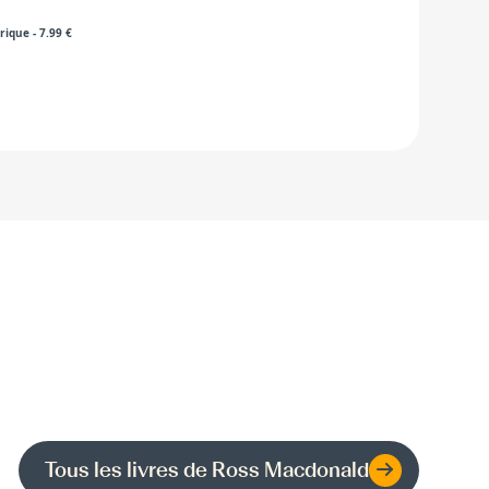
rique
-
7.99
€
Tous les livres de
Ross Macdonald