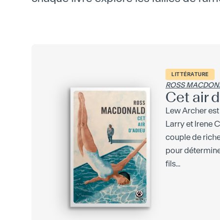
LITTÉRATURE
ROSS MACDON
Cet air 
Lew Archer est
Larry et Irene 
couple de riche
pour déterminer
fils...