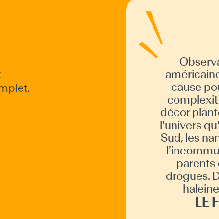
Observat
Résum
de B
imméd
capti
enqu
adole
fami
L'in
t
américaine
cause pou
mplet.
complexité
décor plant
l'univers qu'
Sud, les na
l'incommun
m
parents 
drogues. D
haleine
LE 