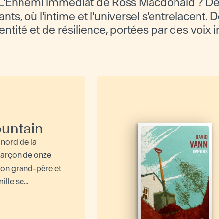
L'Ennemi immédiat de Ross Macdonald ? Dé
ts, où l'intime et l'universel s'entrelacent. D
dentité et de résilience, portées par des voix 
untain
nord de la
 garçon de onze
son grand-père et
lle se...