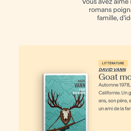
Vous avez aimé 
romans poignan
famille, d'i
LITTÉRATURE
DAVID VANN
Goat mo
Automne 1978, 
Californie. Un
ans, son père, 
un ami de la fami