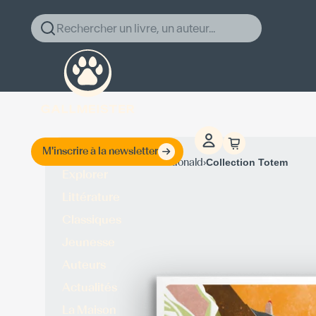
Rechercher un livre, un auteur...
M'inscrire à la newsletter
›
›
Accueil
Ross Macdonald
Collection Totem
Explorer
Littérature
Classiques
Jeunesse
Auteurs
Actualités
La Maison