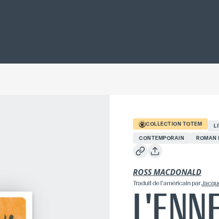
COLLECTION
TOTEM
L
CONTEMPORAIN
ROMAN 
ROSS MACDONALD
Traduit
de l'américain
par
Jacqu
L'ENN