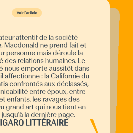
Voir l'article
Voir l'article
eur attentif de la société
é Cision uniquement — une libraire
ordeaux recommande L'ennemi
iat de Ross MacDonald : un polar
vant suivant le détective Lew Archer
êtant sur la disparition d'une
scente, révélant des secrets de
lle, enlèvements et meurtres.
trigue complexe et surprenante
, Macdonald ne prend fait et
r personne mais déroule la
 des relations humaines. Le
é nous emporte aussitôt dans
il affectionne : la Californie du
ntis confrontés aux déclassés,
icabilité entre époux, entre
aintient le lecteur en haleine.
et enfants, les ravages des
ICI GIRONDE
u grand art qui nous tient en
 jusqu'à la dernière page.
FIGARO LITTÉRAIRE