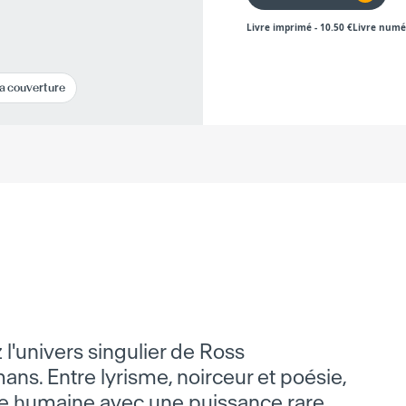
Livre imprimé
-
10.50
€
Livre numé
la couverture
 l'univers singulier de Ross
ns. Entre lyrisme, noirceur et poésie,
âme humaine avec une puissance rare.