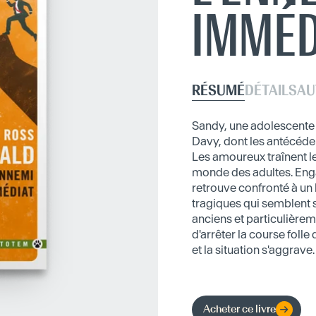
IMMÉD
RÉSUMÉ
DÉTAILS
AU
Sandy, une adolescente d
Davy, dont les antécéden
Les amoureux traînent le
monde des adultes. Enga
retrouve confronté à un
tragiques qui semblent 
anciens et particulièrem
d'arrêter la course fol
et la situation s'aggrave.
Acheter ce livre