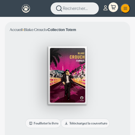
Rechercher...
›
›
Accueil
Blake Crouch
Collection Totem
Feuilleter le livre
Téléchargez la couverture