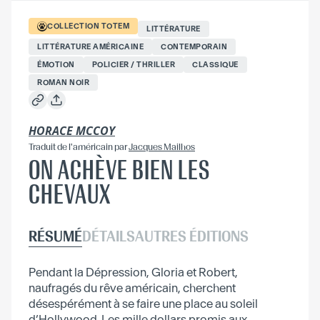
COLLECTION
TOTEM
LITTÉRATURE
LITTÉRATURE AMÉRICAINE
CONTEMPORAIN
ÉMOTION
POLICIER / THRILLER
CLASSIQUE
ROMAN NOIR
HORACE MCCOY
Traduit
de l'américain
par
Jacques Mailhos
ON ACHÈVE BIEN LES
CHEVAUX
RÉSUMÉ
DÉTAILS
AUTRES ÉDITIONS
Pendant la Dépression, Gloria et Robert,
naufragés du rêve américain, cherchent
désespérément à se faire une place au soleil
d’Hollywood. Les mille dollars promis aux