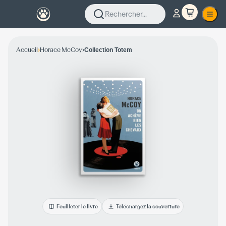
Rechercher...
›
›
Accueil
Horace McCoy
Collection Totem
Feuilleter le livre
Téléchargez la couverture