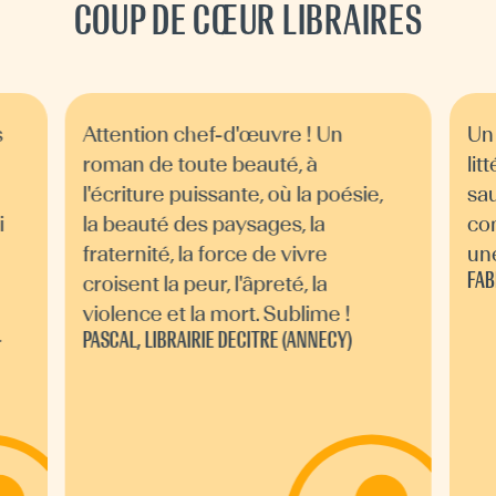
COUP DE CŒUR LIBRAIRES
s
Attention chef-d'œuvre ! Un
Un 
roman de toute beauté, à
lit
l'écriture puissante, où la poésie,
sau
i
la beauté des paysages, la
co
fraternité, la force de vivre
une
FAB
croisent la peur, l'âpreté, la
violence et la mort. Sublime !
PASCAL, LIBRAIRIE DECITRE (ANNECY)
r