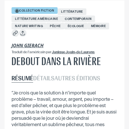
COLLECTION
FICTION
LITTÉRATURE
LITTÉRATURE AMÉRICAINE
CONTEMPORAIN
NATURE WRITING
PÊCHE
ÉCOLOGIE
MÉMOIRE
JOHN GIERACH
Traduit
de l'américain
par
Janique Jouin-de Laurens
DEBOUT DANS LA RIVIÈRE
RÉSUMÉ
DÉTAILS
AUTRES ÉDITIONS
“Je crois que la solution à n’importe quel
problème – travail, amour, argent, peu importe –
est d’aller pêcher, et que plus le problème est
grave, plus la virée doit être longue. Et je suis aussi
persuadé que le jour où je deviendrai
véritablement un sublime pêcheur, tous mes