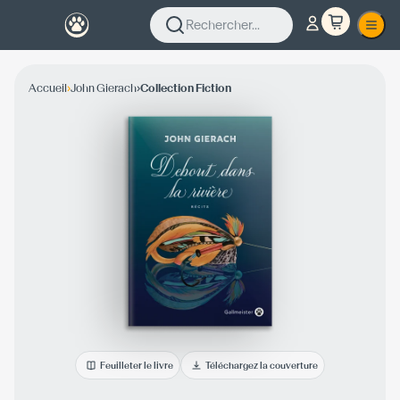
Rechercher...
›
›
Accueil
John Gierach
Collection Fiction
Feuilleter le livre
Téléchargez la couverture