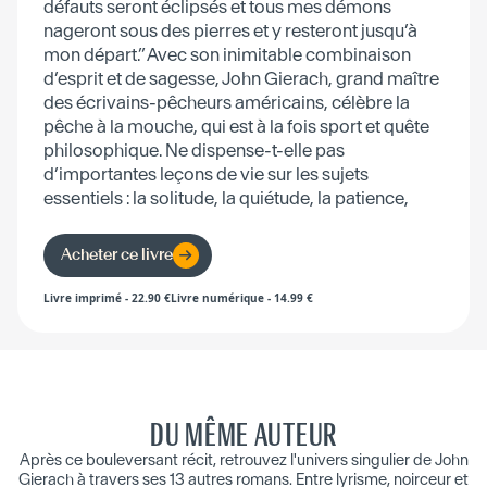
défauts seront éclipsés et tous mes démons
nageront sous des pierres et y resteront jusqu’à
mon départ.” Avec son inimitable combinaison
d’esprit et de sagesse, John Gierach, grand maître
des écrivains-pêcheurs américains, célèbre la
pêche à la mouche, qui est à la fois sport et quête
philosophique. Ne dispense-t-elle pas
d’importantes leçons de vie sur les sujets
essentiels : la solitude, la quiétude, la patience,
l’humour ou encore la pause-café ?
Acheter ce livre
Livre imprimé
-
22.90
€
Livre numérique
-
14.99
€
DU MÊME AUTEUR
Après ce bouleversant récit, retrouvez l'univers singulier de John
Gierach à travers ses 13 autres romans. Entre lyrisme, noirceur et