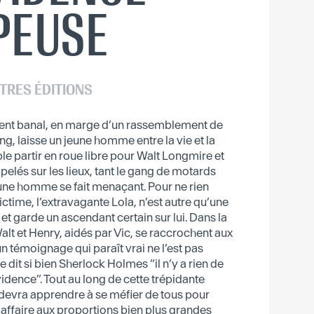
PEUSE
TRES ÉDITIONS
nt banal, en marge d’un rassemblement de
, laisse un jeune homme entre la vie et la
ble partir en roue libre pour Walt Longmire et
elés sur les lieux, tant le gang de motards
eune homme se fait menaçant. Pour ne rien
ictime, l’extravagante Lola, n’est autre qu’une
et garde un ascendant certain sur lui. Dans la
Walt et Henry, aidés par Vic, se raccrochent aux
un témoignage qui paraît vrai ne l’est pas
dit si bien Sherlock Holmes “il n’y a rien de
dence”. Tout au long de cette trépidante
 devra apprendre à se méfier de tous pour
 affaire aux proportions bien plus grandes