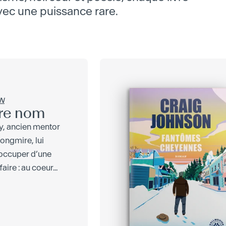
avec une puissance rare.
N
tre nom
y, ancien mentor
Longmire, lui
occuper d’une
ire : au coeur...