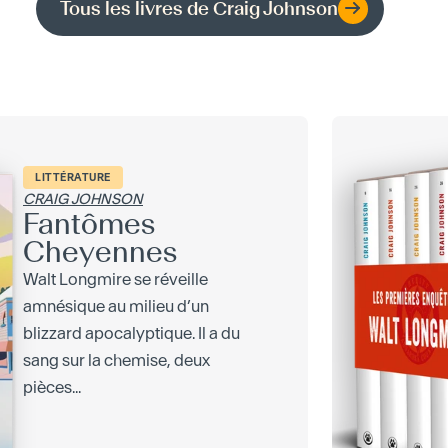
Tous les livres de
Craig Johnson
LITTÉRATURE
CRAIG JOHNSON
Fantômes
Cheyennes
Walt Longmire se réveille
amnésique au milieu d’un
blizzard apocalyptique. Il a du
sang sur la chemise, deux
pièces...