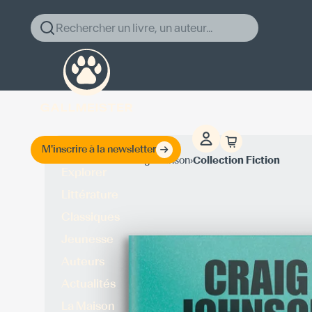
Rechercher un livre, un auteur...
M'inscrire à la newsletter
›
›
Accueil
Craig Johnson
Collection Fiction
Explorer
Littérature
Classiques
Jeunesse
Auteurs
Actualités
La Maison