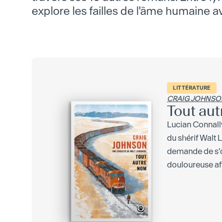
explore les failles de l'âme humaine 
LITTÉRATURE
CRAIG JOHNSO
Tout au
Lucian Connall
du shérif Walt 
demande de s’
douloureuse affa