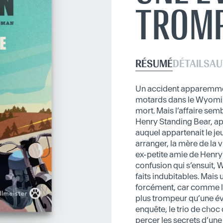
TROM
RÉSUMÉ
DÉTAILS
AU
Un accident apparemme
motards dans le Wyoming
mort. Mais l’affaire sem
Henry Standing Bear, app
auquel appartenait le j
arranger, la mère de la v
ex-petite amie de Henry 
confusion qui s’ensuit, 
faits indubitables. Mais 
forcément, car comme le 
plus trompeur qu’une évi
enquête, le trio de choc
percer les secrets d’une