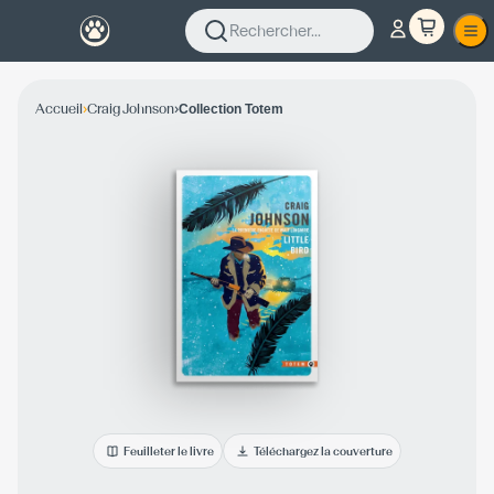
Rechercher...
›
›
Accueil
Craig Johnson
Collection Totem
Feuilleter le livre
Téléchargez la couverture