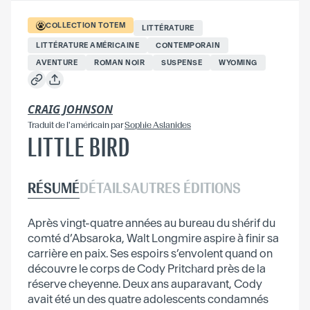
COLLECTION
TOTEM
LITTÉRATURE
LITTÉRATURE AMÉRICAINE
CONTEMPORAIN
AVENTURE
ROMAN NOIR
SUSPENSE
WYOMING
CRAIG JOHNSON
Traduit
de l'américain
par
Sophie Aslanides
LITTLE BIRD
RÉSUMÉ
DÉTAILS
AUTRES ÉDITIONS
Après vingt-quatre années au bureau du shérif du
comté d’Absaroka, Walt Longmire aspire à finir sa
carrière en paix. Ses espoirs s’envolent quand on
découvre le corps de Cody Pritchard près de la
réserve cheyenne. Deux ans auparavant, Cody
avait été un des quatre adolescents condamnés