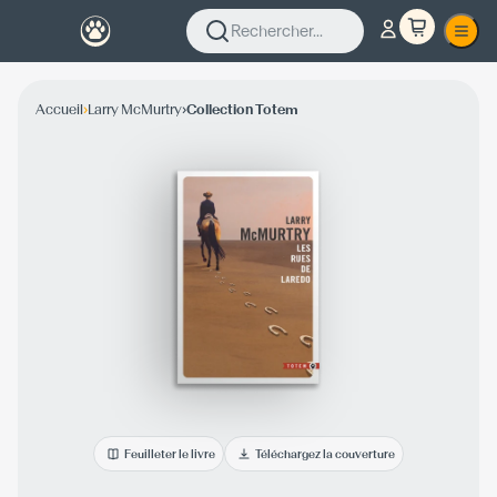
Rechercher...
›
›
Accueil
Larry McMurtry
Collection Totem
Feuilleter le livre
Téléchargez la couverture