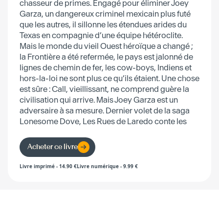
chasseur de primes. Engagé pour éliminer Joey
Garza, un dangereux criminel mexicain plus futé
que les autres, il sillonne les étendues arides du
Texas en compagnie d’une équipe hétéroclite.
Mais le monde du vieil Ouest héroïque a changé ;
la Frontière a été refermée, le pays est jalonné de
lignes de chemin de fer, les cow-boys, Indiens et
hors-la-loi ne sont plus ce qu’ils étaient. Une chose
est sûre : Call, vieillissant, ne comprend guère la
civilisation qui arrive. Mais Joey Garza est un
adversaire à sa mesure. Dernier volet de la saga
Lonesome Dove, Les Rues de Laredo conte les
ultimes aventures du légendaire Woodrow Call.
Acheter ce livre
Livre imprimé
-
14.90
€
Livre numérique
-
9.99
€