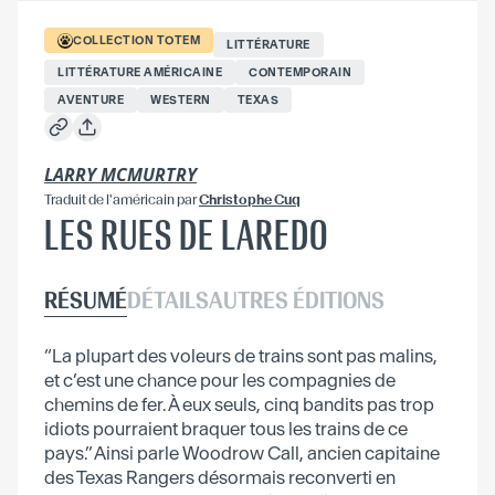
COLLECTION
TOTEM
LITTÉRATURE
LITTÉRATURE AMÉRICAINE
CONTEMPORAIN
AVENTURE
WESTERN
TEXAS
LARRY MCMURTRY
Traduit
de l'américain
par
Christophe Cuq
LES RUES DE LAREDO
RÉSUMÉ
DÉTAILS
AUTRES ÉDITIONS
“La plupart des voleurs de trains sont pas malins,
et c’est une chance pour les compagnies de
chemins de fer. À eux seuls, cinq bandits pas trop
idiots pourraient braquer tous les trains de ce
pays.” Ainsi parle Woodrow Call, ancien capitaine
des Texas Rangers désormais reconverti en