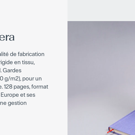
era
lité de fabrication
igide en tissu,
l. Gardes
110 g/m2), pour un
e. 128 pages, format
n Europe et ses
une gestion