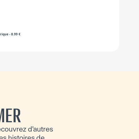
rique
-
8.99
€
MER
écouvrez d'autres
es histoires de