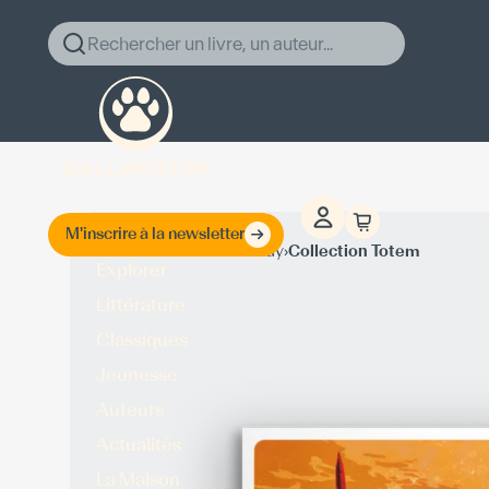
Rechercher un livre, un auteur...
M'inscrire à la newsletter
›
›
Accueil
Alan Le May
Collection Totem
Explorer
Littérature
Classiques
Jeunesse
Auteurs
Actualités
La Maison