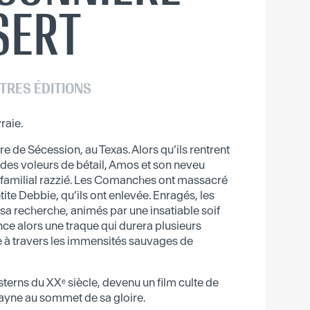
SERT
TRES ÉDITIONS
raie.
e de Sécession, au Texas. Alors qu’ils rentrent
 des voleurs de bétail, Amos et son neveu
h familial razzié. Les Comanches ont massacré
tite Debbie, qu’ils ont enlevée. Enragés, les
a recherche, animés par une insatiable soif
 alors une traque qui durera plusieurs
 à travers les immensités sauvages de
terns du XXᵉ siècle, devenu un film culte de
ayne au sommet de sa gloire.