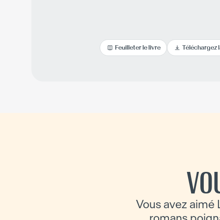
Feuilleter le livre
Téléchargez 
VO
Vous avez aimé L
romans poignan