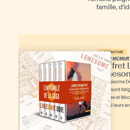
famille, d'i
LITTÉRATURE
LARRY MCMUR
Coffret 
Loneso
À Lonesome Dov
héros sont fati
McCrae et Woo
remisé leurs ar