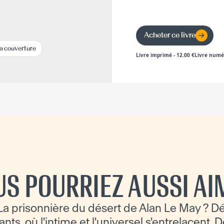
Acheter ce livre
la couverture
Livre imprimé
-
12.00
€
Livre numé
US POURRIEZ AUSSI AI
a prisonnière du désert de Alan Le May ? D
ts, où l'intime et l'universel s'entrelacent. D