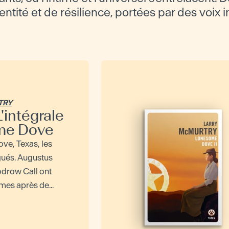
dentité et de résilience, portées par des voix 
TRY
L'intégrale
me Dove
e, Texas, les
gués. Augustus
drow Call ont
mes après de...