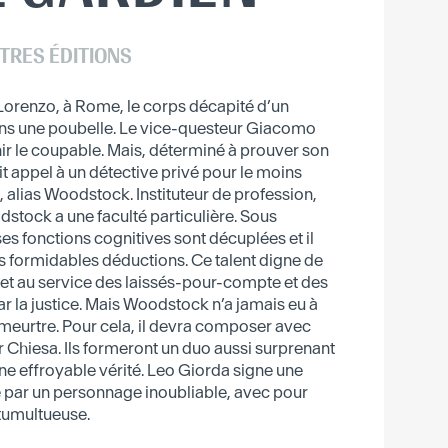
TRES ÉDITIONS
 Lorenzo, à Rome, le corps décapité d’un
ans une poubelle. Le vice-questeur Giacomo
nir le coupable. Mais, déterminé à prouver son
it appel à un détective privé pour le moins
, alias Woodstock. Instituteur de profession,
odstock a une faculté particulière. Sous
ses fonctions cognitives sont décuplées et il
s formidables déductions. Ce talent digne de
met au service des laissés-pour-compte et des
 la justice. Mais Woodstock n’a jamais eu à
 meurtre. Pour cela, il devra composer avec
ur Chiesa. Ils formeront un duo aussi surprenant
ne effroyable vérité. Leo Giorda signe une
 par un personnage inoubliable, avec pour
tumultueuse.