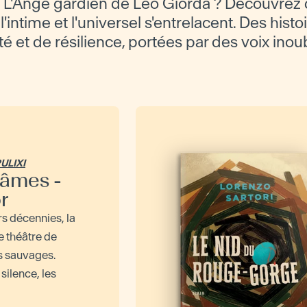
 L'Ange gardien de Leo Giorda ? Découvrez 
'intime et l'universel s'entrelacent. Des histo
té et de résilience, portées par des voix inou
ULIXI
s âmes -
r
s décennies, la
e théâtre de
s sauvages.
silence, les