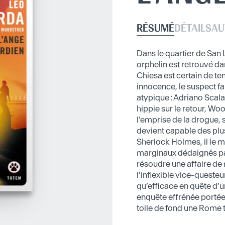
RÉSUMÉ
DÉTAILS
AU
Dans le quartier de San
orphelin est retrouvé d
Chiesa est certain de te
innocence, le suspect fa
atypique : Adriano Scala
hippie sur le retour, Wo
l’emprise de la drogue, 
devient capable des plu
Sherlock Holmes, il le 
marginaux dédaignés par
résoudre une affaire de
l’inflexible vice-queste
qu’efficace en quête d’u
enquête effrénée portée
toile de fond une Rome 