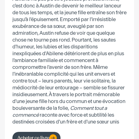
c'est donc à Austin de devenir le meilleur lanceur
de tous les temps, et la jeune fille entraîne son frère
jusqu'à l'épuisement. Emporté par l'irrésistible
exubérance de sa sœur, aveuglé par son
admiration, Austin refuse de voir que quelque
chose ne tourne pas rond. Pourtant, les sautes
d'humeur, les lubies et les disparitions
inexpliquées d'Abilene détériorent de plus en plus
l'ambiance familiale et commencent à
compromettre l'avenir de son frère. Même
l'inébranlable complicité qui les unit envers et
contre tout – leurs parents, leur vie solitaire, la
médiocrité de leur entourage – semble se fissurer
insidieusement. À travers le portrait mémorable
d'une jeune fille hors du commun et une évocation
bouleversante de la folie,
Comment tout a
commencé
raconte avec force et subtilité les
destinées croisées d'un frère et d'une sœur unis
par un lien viscéral et tous deux prêts à se sacrifier
par amour. Un roman inoubliable.
Acheter ce livre