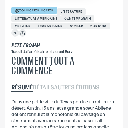
COLLECTION
FICTION
LITTÉRATURE
LITTÉRATURE AMÉRICAINE
CONTEMPORAIN
FILIATION
TRANSMISSION
FAMILLE
MONTANA
PETE FROMM
Traduit
de l'américain
par
Laurent Bury
COMMENT TOUT A
COMMENCÉ
RÉSUMÉ
DÉTAILS
AUTRES ÉDITIONS
Dans une petite ville du Texas perdue au milieu du
désert, Austin, 15 ans, et sa grande sœur Abilene
défient l'ennui et la monotonie du paysage en
s'entraînant avec acharnement au base-ball.
Abilene n'a pas pu être joueuse professionnelle,