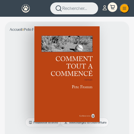
Rechercher...
›
›
Accueil
Pete Fromm
Collection Fiction
Feuilleter le livre
Téléchargez la couverture