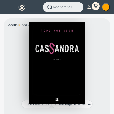
Rechercher...
›
›
Accueil
Todd Robinson
Collection Fiction
Feuilleter le livre
Téléchargez la couverture