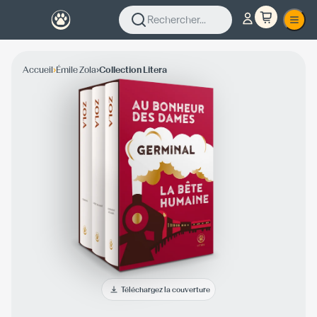
Rechercher...
›
›
Accueil
Émile Zola
Collection Litera
Téléchargez la couverture