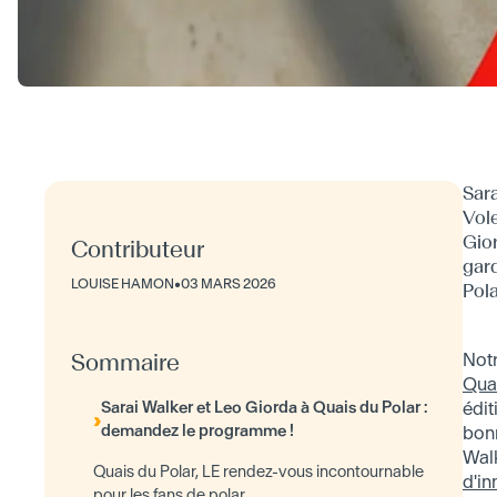
Sara
Vole
Gior
Contributeur
gard
LOUISE HAMON
•
03 MARS 2026
Pola
Sommaire
Notr
Quai
Sarai Walker et Leo Giorda à Quais du Polar :
édit
demandez le programme !
bon
Walk
Quais du Polar, LE rendez-vous incontournable
d'i
pour les fans de polar