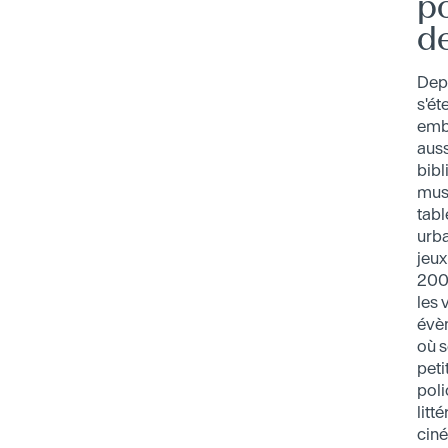
po
de
Depu
s'ét
emb
aus
bibl
musé
tab
urba
jeux
200
les 
évè
où s
peti
poli
litt
cin