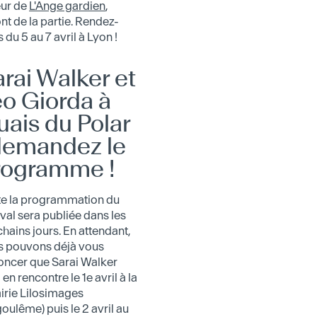
eur de
L'Ange gardien
,
nt de la partie. Rendez-
 du 5 au 7 avril à Lyon !
rai Walker et
eo Giorda à
ais du Polar
 demandez le
rogramme !
Leo Giorda
Leo Giorda est né en 1994 et a
te la programmation du
grandi à Rome. À l’âge de vingt-
ival sera publiée dans les
cinq ans, après avoir obtenu un
hains jours. En attendant,
diplôme en patrimoine culturel et
s pouvons déjà vous
une spécialisation en histoire de
oncer que Sarai Walker
l’art, il voyage à travers l’Italie et
 en rencontre le 1e avril à la
l’Europe en exerça…
airie Lilosimages
oulême) puis le 2 avril au