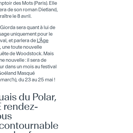
toir des Mots (Paris). Elle
era de son roman Dietland,
raître le 8 avril.
Giorda sera quant à lui de
sage uniquement pour le
ival, et parlera de
L'Âge
, une toute nouvelle
uête de Woodstock. Mais
e nouvelle : il sera de
ur dans un mois au festival
Goéland Masqué
marc'h), du 23 au 25 mai !
ais du Polar,
E rendez-
ous
ncontournable