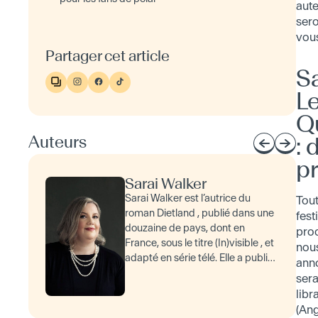
aut
sero
vous
Partager cet article
Sa
L
Qu
Auteurs
:
p
Sarai Walker
Sarai Walker est l’autrice du
Tou
roman Dietland , publié dans une
fest
douzaine de pays, dont en
proc
France, sous le titre (In)visible , et
nou
adapté en série télé. Elle a publié
ann
dans le New York Times , le
sera
Washington Post , le Guardia…
libr
(Ang