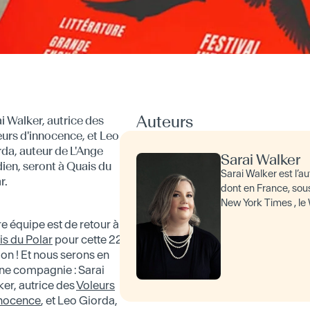
Auteurs
i Walker, autrice des
urs d'innocence, et Leo
da, auteur de L'Ange
Sarai Walker
ien, seront à Quais du
Sarai Walker est l’a
r.
dont en France, sous l
New York Times , le
e équipe est de retour à
s du Polar
pour cette 22e
ion ! Et nous serons en
ne compagnie : Sarai
er, autrice des
Voleurs
nnocence
, et Leo Giorda,