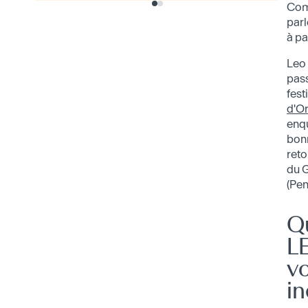
Comp
parl
à pa
Leo 
pas
fest
d'Or
enq
bonn
reto
du 
(Pen
Qu
L
v
i