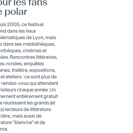
ur les fans
 polar
is 2005, ce festival
end dans les lieux
lématiques de Lyon, mais
si dans ses médiathèques,
iothèques, cinémas et
es. Rencontres littéraires,
les-rondes, enquêtes
ines, théâtre, expositions,
 et ateliers : ce sont plus de
 rendez-vous qui attendent
visiteurs chaque année. Un
nement entièrement gratuit
e réunissent les grands (et
ts) lecteurs de littérature
cière, mais aussi de
érature "blanche" et de
éma.