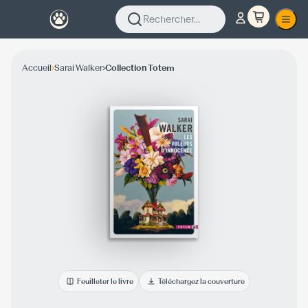
Rechercher...
›
›
Accueil
Sarai Walker
Collection Totem
Feuilleter le livre
Téléchargez la couverture