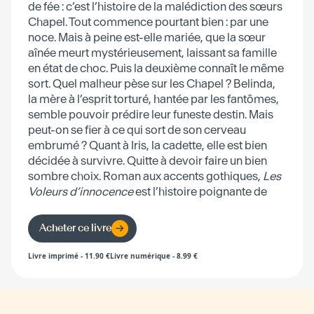
de fée : c’est l’histoire de la malédiction des sœurs
Chapel. Tout commence pourtant bien : par une
noce. Mais à peine est-elle mariée, que la sœur
aînée meurt mystérieusement, laissant sa famille
en état de choc. Puis la deuxième connaît le même
sort. Quel malheur pèse sur les Chapel ? Belinda,
la mère à l’esprit torturé, hantée par les fantômes,
semble pouvoir prédire leur funeste destin. Mais
peut-on se fier à ce qui sort de son cerveau
embrumé ? Quant à Iris, la cadette, elle est bien
décidée à survivre. Quitte à devoir faire un bien
sombre choix. Roman aux accents gothiques,
Les
Voleurs d’innocence
est l’histoire poignante de
jeunes femmes déterminées à échapper à leur
destin.
Acheter ce livre
Livre imprimé
-
11.90
€
Livre numérique
-
8.99
€