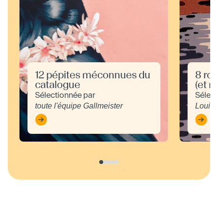
12 pépites méconnues du
8 ro
catalogue
(et m
Sélectionnée par
Sélect
toute l'équipe Gallmeister
Louis