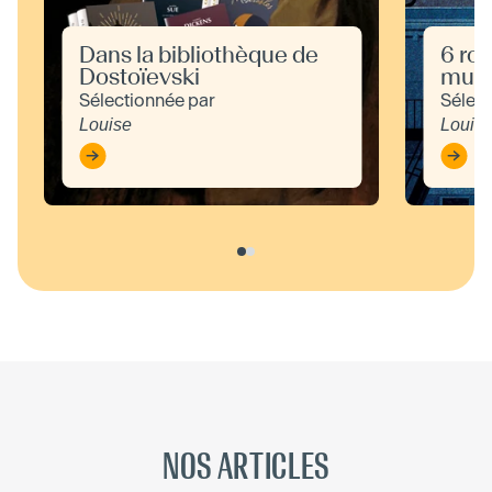
Dans la bibliothèque de
6 rom
Dostoïevski
musi
Sélectionnée par
Sélect
Louise
Louis
NOS ARTICLES