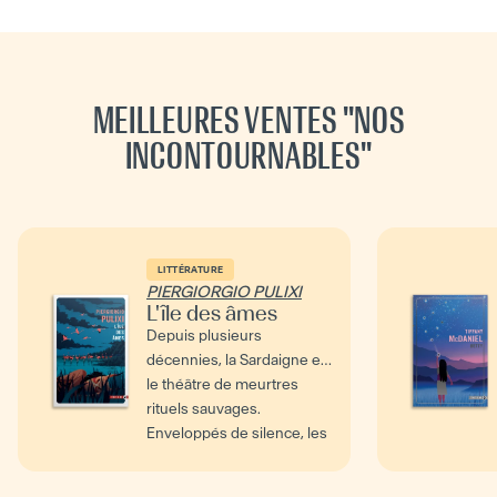
MEILLEURES VENTES "
NOS
INCONTOURNABLES
"
LITTÉRATURE
PIERGIORGIO PULIXI
L'île des âmes
Depuis plusieurs
décennies, la Sardaigne est
le théâtre de meurtres
rituels sauvages.
Enveloppés de silence, les
corps...