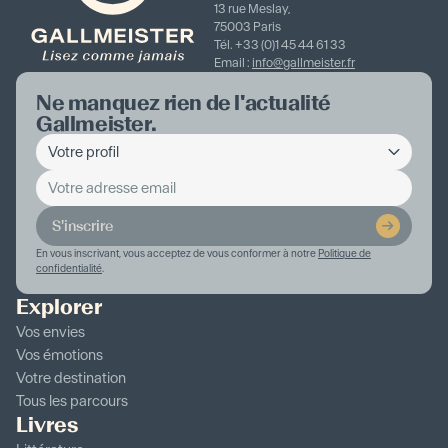
13 rue Meslay,
75003 Paris
Tél. +33 (0)1 45 44 61 33
Email :
info@gallmeister.fr
Ne manquez rien de l'actualité
Gallmeister.
S'inscrire
En vous inscrivant, vous acceptez de vous conformer à notre
Politique de
confidentialité
.
Explorer
Vos envies
Vos émotions
Votre destination
Tous les parcours
Livres