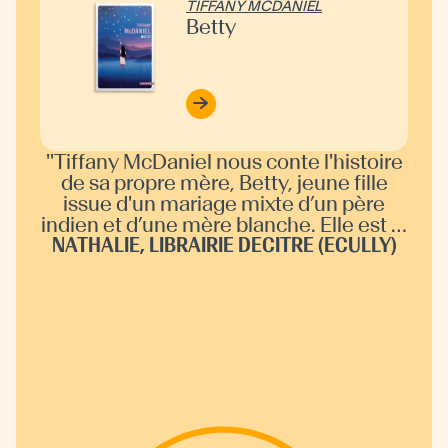
TIFFANY MCDANIEL
Betty
"
Tiffany McDaniel nous conte l'histoire
de sa propre mère, Betty, jeune fille
issue d'un mariage mixte d’un père
indien et d’une mère blanche. Elle est la
NATHALIE, LIBRAIRIE DECITRE (ECULLY)
sixième de huit enfants et avant tout "la
petite indienne" car la seule à avoir pris
les traits de son père. Ce roman retrace
donc son enfance, meurtrie par la
haine, le racisme, les secrets de famille
mais magnifiée par la poésie de son
père Cherokee. Betty est "Le roman
Incontournable" de cette rentrée
littéraire, puissant, émouvant, poignant
et parfois terrible. La philosophie