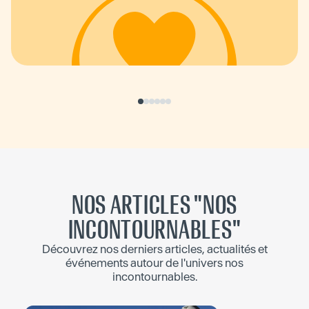
Cherokee qui accompagne ces
passages douloureux agit comme une
magie et nous ouvre à une nouvelle
vision du monde où la nature, les
hommes, la mort, la joie, la douleur sont
un tout composant la trame de
l’existence. Merci Betty, merci
Tiffany…
"
NOS ARTICLES "
NOS
INCONTOURNABLES
"
Découvrez nos derniers articles, actualités et
événements autour de l'univers
nos
incontournables
.