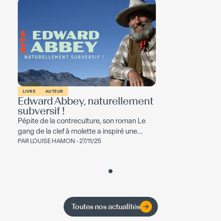
LIVRE
AUTEUR
Edward Abbey, naturellement
subversif !
Pépite de la contreculture, son roman Le
gang de la clef à molette a inspiré une
génération d’activistes écologistes et...
PAR
LOUISE HAMON
- 27/11/25
Toutes nos actualités