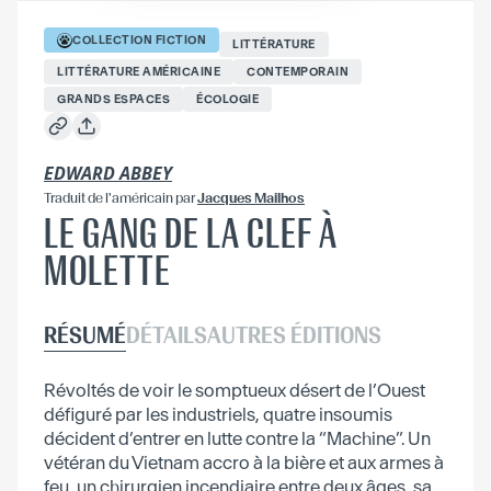
COLLECTION
FICTION
LITTÉRATURE
LITTÉRATURE AMÉRICAINE
CONTEMPORAIN
GRANDS ESPACES
ÉCOLOGIE
EDWARD ABBEY
Traduit
de l'américain
par
Jacques Mailhos
LE GANG DE LA CLEF À
MOLETTE
RÉSUMÉ
DÉTAILS
AUTRES ÉDITIONS
Révoltés de voir le somptueux désert de l’Ouest
défiguré par les industriels, quatre insoumis
décident d’entrer en lutte contre la “Machine”. Un
vétéran du Vietnam accro à la bière et aux armes à
feu, un chirurgien incendiaire entre deux âges, sa