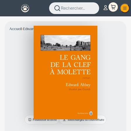
Rechercher...
›
›
Accueil
Edward Abbey
Collection Fiction
Feuilleter le livre
Téléchargez la couverture