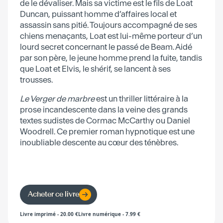
de le dévaliser. Mais sa victime est le fils de Loat
Duncan, puissant homme d’affaires local et
assassin sans pitié. Toujours accompagné de ses
chiens menaçants, Loat est lui-même porteur d’un
lourd secret concernant le passé de Beam. Aidé
par son père, le jeune homme prend la fuite, tandis
que Loat et Elvis, le shérif, se lancent à ses
trousses.
Le Verger de marbre
est un thriller littéraire à la
prose incandescente dans la veine des grands
textes sudistes de Cormac McCarthy ou Daniel
Woodrell. Ce premier roman hypnotique est une
inoubliable descente au cœur des ténèbres.
Acheter ce livre
Livre imprimé
-
20.00
€
Livre numérique
-
7.99
€