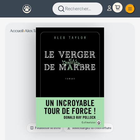
Rechercher...
›
›
Accueil
Alex Taylor
Collection Fiction
Feuilleter le livre
Téléchargez la couverture