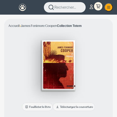
Rechercher...
›
›
Accueil
James Fenimore Cooper
Collection Totem
Feuilleter le livre
Téléchargez la couverture