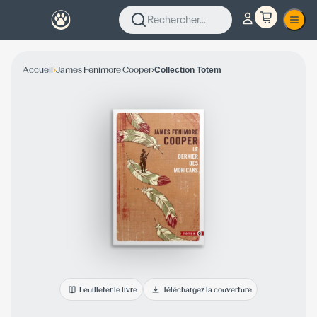
Rechercher...
›
›
Accueil
James Fenimore Cooper
Collection Totem
Feuilleter le livre
Téléchargez la couverture