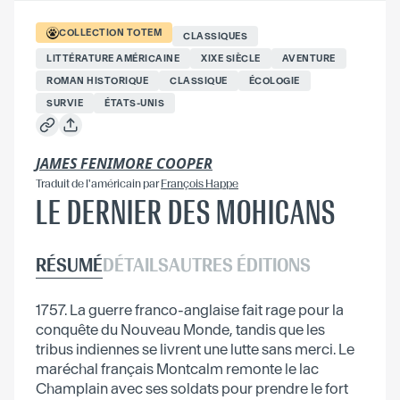
COLLECTION
TOTEM
CLASSIQUES
LITTÉRATURE AMÉRICAINE
XIXE SIÈCLE
AVENTURE
ROMAN HISTORIQUE
CLASSIQUE
ÉCOLOGIE
SURVIE
ÉTATS-UNIS
JAMES FENIMORE COOPER
Traduit
de l'américain
par
François Happe
LE DERNIER DES MOHICANS
RÉSUMÉ
DÉTAILS
AUTRES ÉDITIONS
1757. La guerre franco-anglaise fait rage pour la
conquête du Nouveau Monde, tandis que les
tribus indiennes se livrent une lutte sans merci. Le
maréchal français Montcalm remonte le lac
Champlain avec ses soldats pour prendre le fort