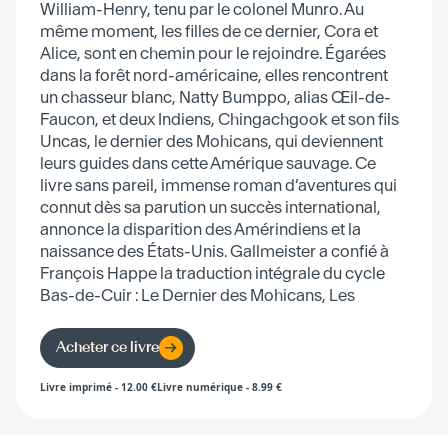
William-Henry, tenu par le colonel Munro. Au
même moment, les filles de ce dernier, Cora et
Alice, sont en chemin pour le rejoindre. Égarées
dans la forêt nord-américaine, elles rencontrent
un chasseur blanc, Natty Bumppo, alias Œil-de-
Faucon, et deux Indiens, Chingachgook et son fils
Uncas, le dernier des Mohicans, qui deviennent
leurs guides dans cette Amérique sauvage. Ce
livre sans pareil, immense roman d’aventures qui
connut dès sa parution un succès international,
annonce la disparition des Amérindiens et la
naissance des États-Unis. Gallmeister a confié à
François Happe la traduction intégrale du cycle
Bas-de-Cuir : Le Dernier des Mohicans, Les
Pionniers, La Prairie.
Acheter ce livre
Livre imprimé
-
12.00
€
Livre numérique
-
8.99
€