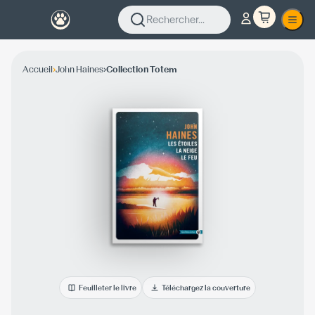
Rechercher...
›
›
Accueil
John Haines
Collection Totem
Feuilleter le livre
Téléchargez la couverture