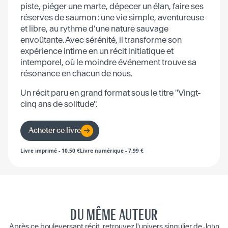
piste, piéger une marte, dépecer un élan, faire ses
réserves de saumon : une vie simple, aventureuse
et libre, au rythme d’une nature sauvage
envoûtante. Avec sérénité, il transforme son
expérience intime en un récit initiatique et
intemporel, où le moindre événement trouve sa
résonance en chacun de nous.
Un récit paru en grand format sous le titre "Vingt-
cinq ans de solitude".
Acheter ce livre
Livre imprimé
-
10.50
€
Livre numérique
-
7.99
€
DU MÊME AUTEUR
Après ce bouleversant récit, retrouvez l'univers singulier de John