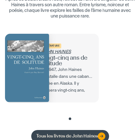
Haines à travers son autre roman. Entre lyrisme, noirceur et
poésie, chaque livre explore les failles de l'âme humaine avec
une puissance rare.
LITTÉRATURE
JOHN HAINES
Vingt-cinq ans de
solitude
En 1947, John Haines
s’installe dans une cabane
isolée en Alaska. Il y
passera vingt-cinq ans,
menant une existence...
Tous les livres de
John Haines