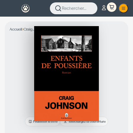
Rechercher...
›
›
Accueil
Craig Johnson
Collection Fiction
Feuilleter le livre
Téléchargez la couverture