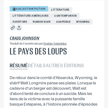
COLLECTION
FICTION
LITTÉRATURE
LITTÉRATURE AMÉRICAINE
CONTEMPORAIN
AVENTURE
ROMAN NOIR
SUSPENSE
WYOMING
CRAIG JOHNSON
Traduit
de l'américain
par
Sophie Aslanides
LE PAYS DES LOUPS
RÉSUMÉ
DÉTAILS
AUTRES ÉDITIONS
De retour dans le comté d’Absaroka, Wyoming, le
shérif Walt Longmire panse ses plaies. Lorsque le
cadavre d’un berger est découvert, Walt est
d’abord tenté de conclure à un suicide. Mais les
liens de la victime avec la puissante famille
basque Extepares, à l’histoire jalonnée d’épisodes