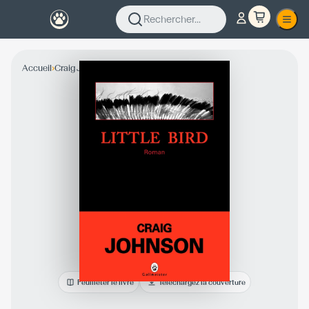
Rechercher...
›
›
Accueil
Craig Johnson
Collection Fiction
Feuilleter le livre
Téléchargez la couverture