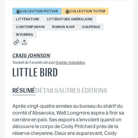
COLLECTION
FICTION
COLLECTION
TOTEM
LITTÉRATURE
LITTÉRATURE AMÉRICAINE
CONTEMPORAIN
ROMAN NOIR
SUSPENSE
WYOMING
CRAIG JOHNSON
Traduit
de l'américain
par
Sophie Aslanides
LITTLE BIRD
RÉSUMÉ
DÉTAILS
AUTRES ÉDITIONS
Après vingt-quatre années au bureau du shérif du
comté d’Absaroka, Walt Longmire aspire à finir sa
carrière en paix. Ses espoirs s’envolent quand on
découvre le corps de Cody Pritchard près de la
réserve cheyenne. Deux ans auparavant, Cody