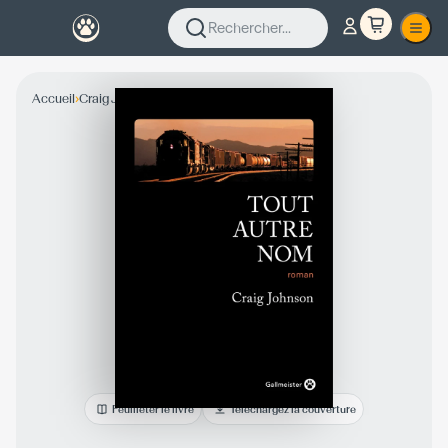
Rechercher...
›
›
Accueil
Craig Johnson
Collection Fiction
Feuilleter le livre
Téléchargez la couverture