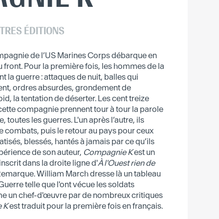
TRES ÉDITIONS
mpagnie de l’US Marines Corps débarque en
 front. Pour la première fois, les hommes de la
a guerre : attaques de nuit, balles qui
osent, ordres absurdes, grondement de
 froid, la tentation de déserter. Les cent treize
ette compagnie prennent tour à tour la parole
 toutes les guerres. L'un après l’autre, ils
e combats, puis le retour au pays pour ceux
atisés, blessés, hantés à jamais par ce qu’ils
expérience de son auteur,
Compagnie K
est un
nscrit dans la droite ligne d'
À l'Ouest rien de
Remarque. William March dresse là un tableau
Guerre telle que l'ont vécue les soldats
e un chef-d'œuvre par de nombreux critiques
 K
est traduit pour la première fois en français.