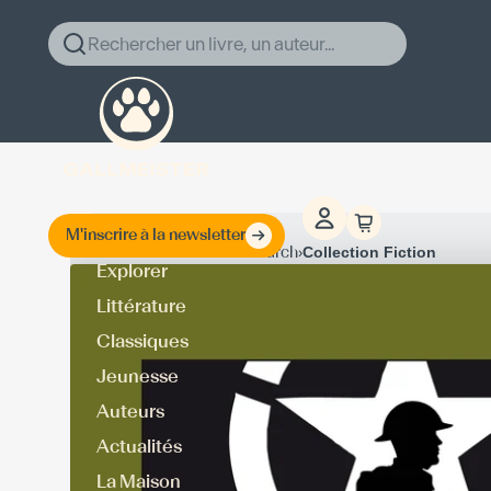
Rechercher un livre, un auteur...
M'inscrire à la newsletter
›
›
Accueil
William March
Collection Fiction
Explorer
Littérature
Classiques
Jeunesse
Auteurs
Actualités
La Maison