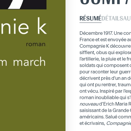
RÉSUMÉ
DÉTAILS
AU
Décembre 1917. Une co
France et est envoyée au
Compagnie K découvrent l
sifflent, obus qui expl
l'artillerie, la pluie et le
soldats qui composent c
pour raconter leur guerre,
décrivent près d'un an d
qui ont pu rentrer, traum
ont vécu. Inspiré par l'
roman inoubliable qui s'i
nouveau
d’Erich Maria 
saisissant de la Grande 
américains. Salué comm
et écrivains,
Compagnie