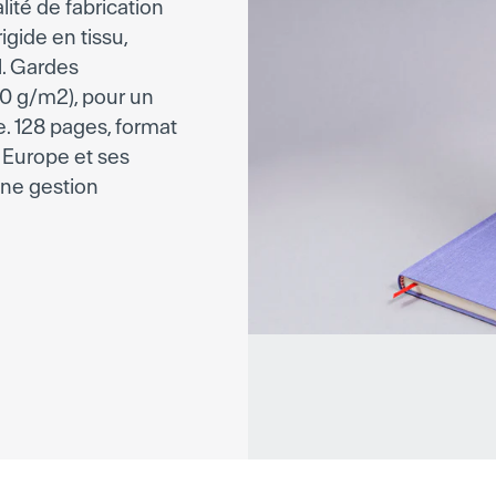
lité de fabrication
igide en tissu,
l. Gardes
110 g/m2), pour un
e. 128 pages, format
n Europe et ses
une gestion