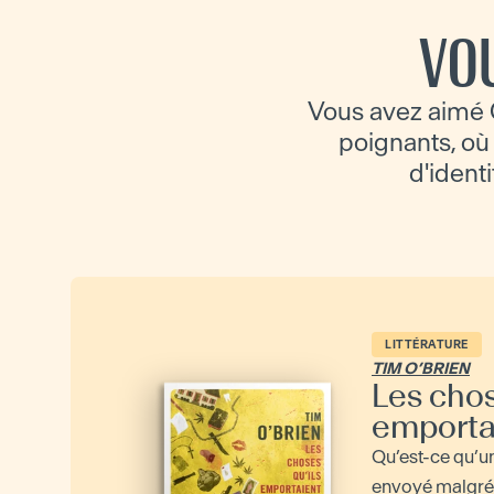
VO
Vous avez aimé 
poignants, où l
d'identi
LITTÉRATURE
TIM O’BRIEN
Les chos
emporta
Qu’est-ce qu’
envoyé malgré l