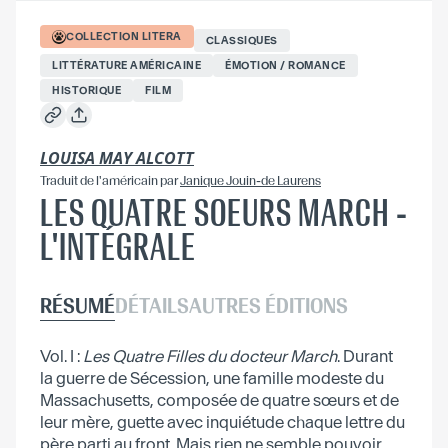
COLLECTION
LITERA
CLASSIQUES
LITTÉRATURE AMÉRICAINE
ÉMOTION / ROMANCE
HISTORIQUE
FILM
LOUISA MAY ALCOTT
Traduit
de l'américain
par
Janique Jouin-de Laurens
LES QUATRE SOEURS MARCH -
L'INTÉGRALE
RÉSUMÉ
DÉTAILS
AUTRES ÉDITIONS
Vol. I :
Les Quatre Filles du docteur March
. Durant
la guerre de Sécession, une famille modeste du
Massachusetts, composée de quatre sœurs et de
leur mère, guette avec inquiétude chaque lettre du
père parti au front. Mais rien ne semble pouvoir