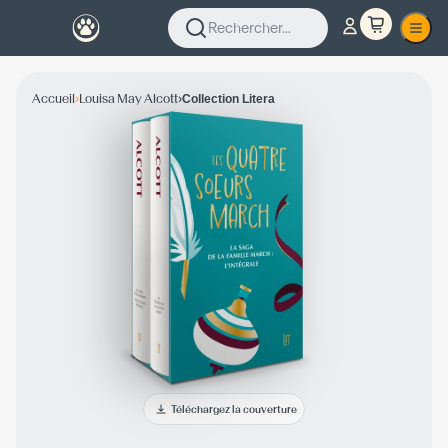
Rechercher...
›
›
Accueil
Louisa May Alcott
Collection Litera
Téléchargez la couverture