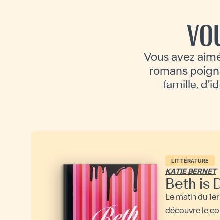
VO
Vous avez aimé
romans poignan
famille, d'i
LITTÉRATURE
KATIE BERNET
Beth is
Le matin du 1er 
découvre le co