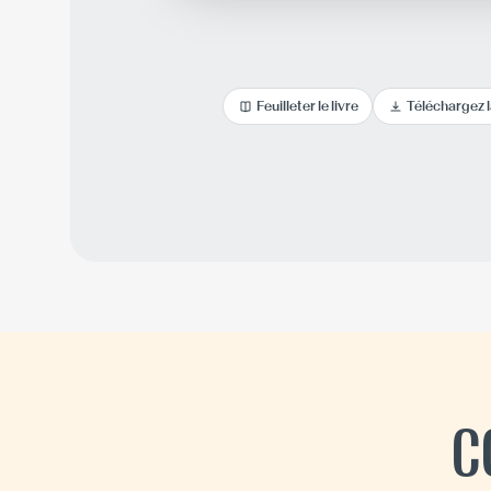
Feuilleter le livre
Téléchargez 
C