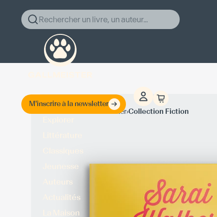
Rechercher un livre, un auteur...
M'inscrire à la newsletter
›
›
Accueil
Sarai Walker
Collection Fiction
Explorer
Littérature
Classiques
Jeunesse
Auteurs
Actualités
La Maison