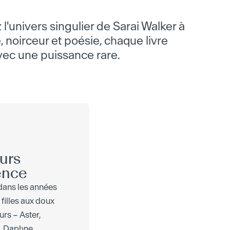
l'univers singulier de Sarai Walker à
, noirceur et poésie, chaque livre
avec une puissance rare.
urs
ence
s dans les années
 filles aux doux
rs – Aster,
, Daphne,...