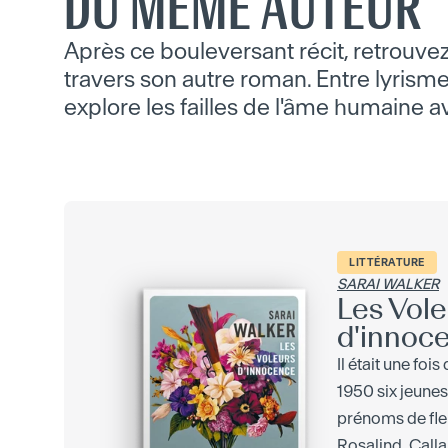
DU MÊME AUTEUR
Après ce bouleversant récit, retrouvez 
travers son autre roman. Entre lyrisme
explore les failles de l'âme humaine 
LITTÉRATURE
SARAI WALKER
Les Vole
d'innoc
Il était une foi
1950 six jeunes
prénoms de fleu
Rosalind, Calla