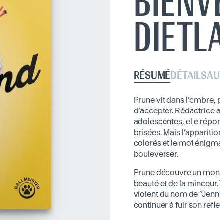
BIENV
DIETL
RÉSUMÉ
DÉTAILS
AU
Prune vit dans l’ombre, 
d’accepter. Rédactrice
adolescentes, elle répon
brisées. Mais l’apparit
colorés et le mot énigma
bouleverser.
Prune découvre un monde
beauté et de la minceur
violent du nom de “Jennif
continuer à fuir son refl