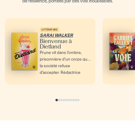
de résilience, portées par des voix inoubliables.
LITTÉRATURE
SARAI WALKER
Bienvenue à
Dietland
Prune vit dans l’ombre,
prisonnière d’un corps que
la société refuse
d’accepter. Rédactrice
anonyme pour un
magazine...