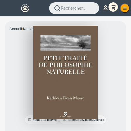
Rechercher...
›
›
Accueil
Kathleen Dean Moore
Collection Fiction
Feuilleter le livre
Téléchargez la couverture