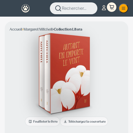
Rechercher...
›
›
Accueil
Margaret Mitchell
Collection Litera
Feuilleter le livre
Téléchargez la couverture