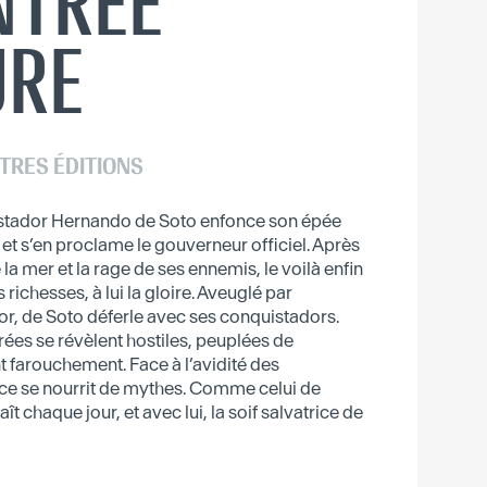
NTRÉE
URE
TRES ÉDITIONS
uistador Hernando de Soto enfonce son épée
a et s’en proclame le gouverneur officiel. Après
la mer et la rage de ses ennemis, le voilà enfin
es richesses, à lui la gloire. Aveuglé par
’or, de Soto déferle avec ses conquistadors.
ées se révèlent hostiles, peuplées de
t farouchement. Face à l’avidité des
nce se nourrit de mythes. Comme celui de
ît chaque jour, et avec lui, la soif salvatrice de