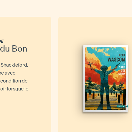
DE
 du Bon
 Shackleford,
îne avec
 condition de
oir lorsque le