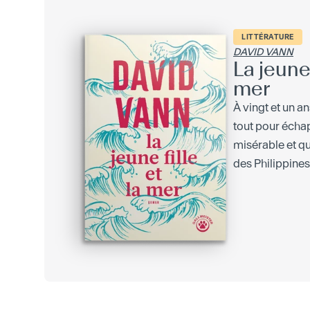
LITTÉRATURE
DAVID VANN
La jeune 
mer
À vingt et un an
tout pour échap
misérable et qui
des Philippines 