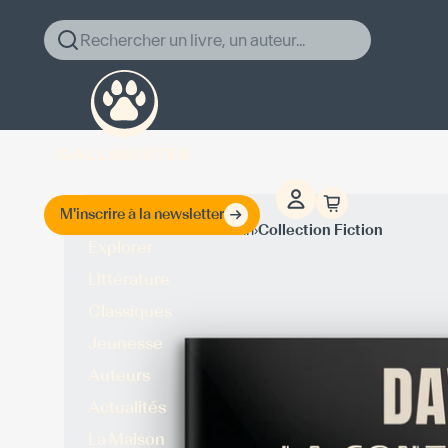
Rechercher un livre, un auteur...
M'inscrire à la newsletter
›
›
Accueil
David Vann
Collection Fiction
Explorer
Littérature
Classiques
Jeunesse
Auteurs
Actualités
La Maison