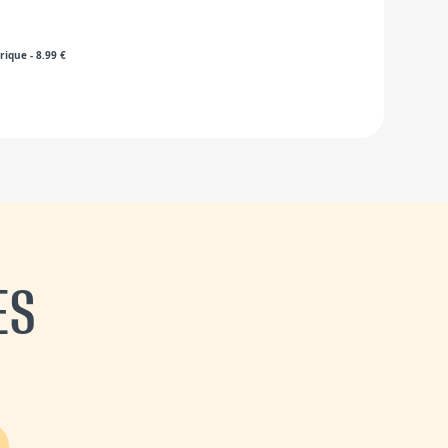
rique
-
8.99
€
ES