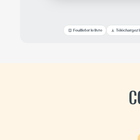
Feuilleter le livre
Téléchargez 
C