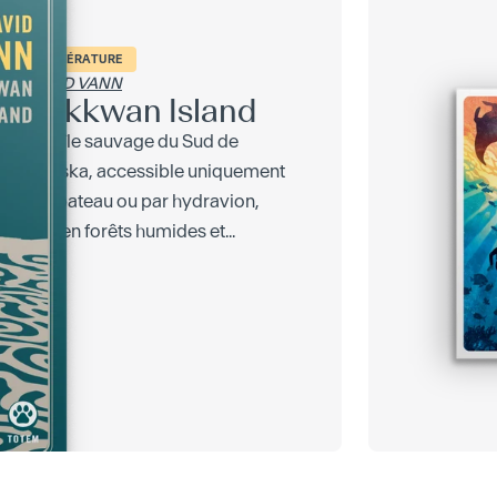
LITTÉRATURE
DAVID VANN
Sukkwan Island
Une île sauvage du Sud de
l’Alaska, accessible uniquement
par bateau ou par hydravion,
tout en forêts humides et...