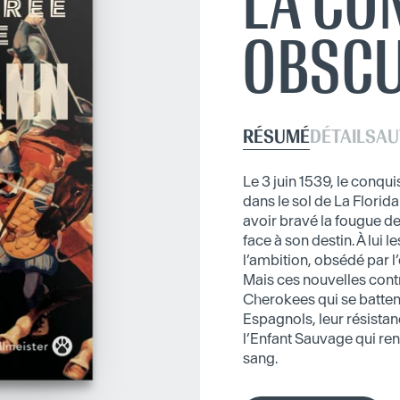
LA CO
OBSC
RÉSUMÉ
DÉTAILS
AU
Le 3 juin 1539, le conq
dans le sol de La Florid
avoir bravé la fougue de 
face à son destin. À lui l
l’ambition, obsédé par l
Mais ces nouvelles contr
Cherokees qui se batten
Espagnols, leur résista
l’Enfant Sauvage qui rena
sang.