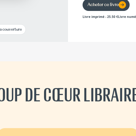
Acheter ce livre
Livre imprimé
-
25.50
€
Livre numé
la couverture
OUP DE CŒUR LIBRAIR