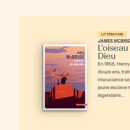
LITTÉRATURE
JAMES MCBRI
L'oiseau
Dieu
En 1856, Henry
douze ans, tra
insouciance sa
jeune esclave n
légendaire...