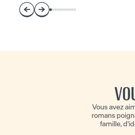
VO
Vous avez aim
romans poignan
famille, d'i