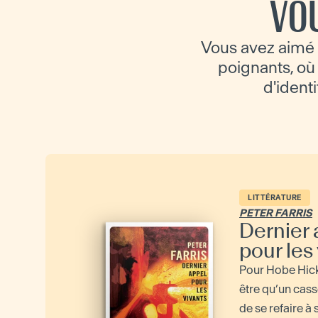
VO
Vous avez aimé 
poignants, où l
d'identi
LITTÉRATURE
PETER FARRIS
Dernier 
pour les
Pour Hobe Hickl
être qu’un cass
de se refaire à 