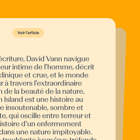
Voir l'article
Voir l'article
écriture, David Vann navigue
u en 2009 en version originale et
nnée suivante en France aux éditions
lmeister, Sukkwan Island a marqué la
tique et le public, remportant le Prix
icis du roman étranger. Son style
criture est reconnu pour son réalisme
tal, offrant des explorations profondes
la psyché humaine. Une adaptation
ématographique très attendue sort en
rieur intime de l'homme, décrit
linique et crue, et le monde
r à travers l'extraordinaire
 de la beauté de la nature.
Island est une histoire au
e insoutenable, sombre et
, qui oscille entre terreur et
'histoire d'un enfermement
salle le 18 février 2026.
 dans une nature impitoyable.
ACTUALITTES
troublante jusqu'aux tréfonds