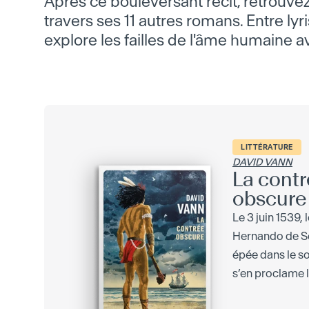
Après ce bouleversant récit, retrouvez
travers ses 11 autres romans. Entre lyr
explore les failles de l'âme humaine 
LITTÉRATURE
DAVID VANN
La cont
obscure
Le 3 juin 1539,
Hernando de S
épée dans le so
s’en proclame le