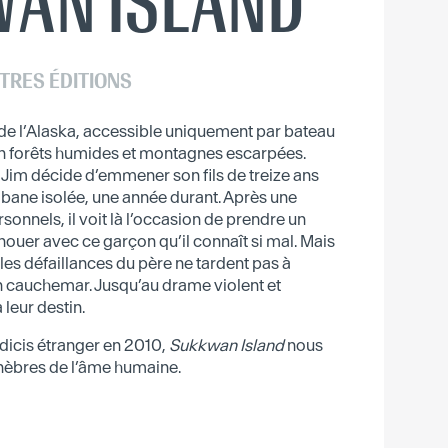
AN ISLAND
TRES ÉDITIONS
de l’Alaska, accessible uniquement par bateau
en forêts humides et montagnes escarpées.
 Jim décide d’emmener son fils de treize ans
abane isolée, une année durant. Après une
onnels, il voit là l’occasion de prendre un
ouer avec ce garçon qu’il connaît si mal. Mais
t les défaillances du père ne tardent pas à
n cauchemar. Jusqu’au drame violent et
 leur destin.
dicis étranger en 2010,
Sukkwan Island
nous
nèbres de l’âme humaine.