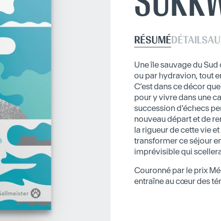
SUKKW
RÉSUMÉ
DÉTAILS
AU
Une île sauvage du Sud 
ou par hydravion, tout 
C’est dans ce décor que
pour y vivre dans une c
succession d’échecs pers
nouveau départ et de ren
la rigueur de cette vie e
transformer ce séjour e
imprévisible qui scellera
Couronné par le prix Mé
entraîne au cœur des té