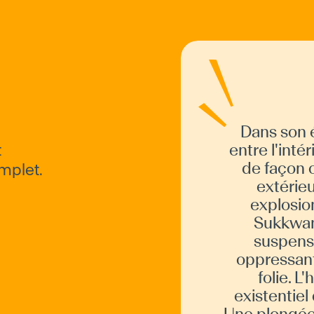
Dans son 
Par
l'a
Gal
cri
Méd
d'é
bru
de 
cin
t
entre l'inté
de façon c
mplet.
extérieu
explosion
Sukkwan 
suspens
oppressante
folie. L
existentiel
Une plongée 