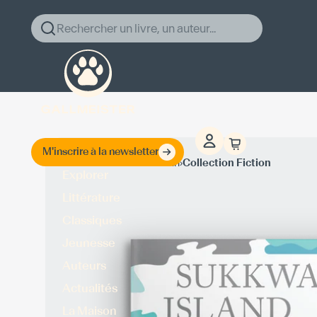
Rechercher un livre, un auteur...
M'inscrire à la newsletter
›
›
Accueil
David Vann
Collection Fiction
Explorer
Littérature
Classiques
Jeunesse
Auteurs
Actualités
La Maison