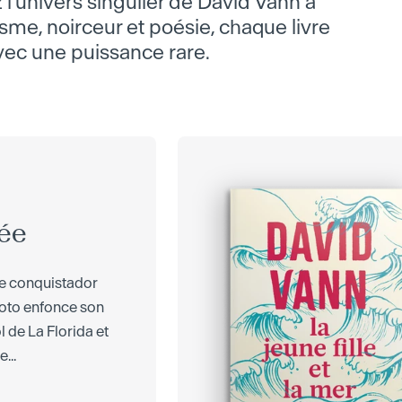
 l'univers singulier de David Vann à
isme, noirceur et poésie, chaque livre
avec une puissance rare.
rée
 le conquistador
oto enfonce son
l de La Florida et
...