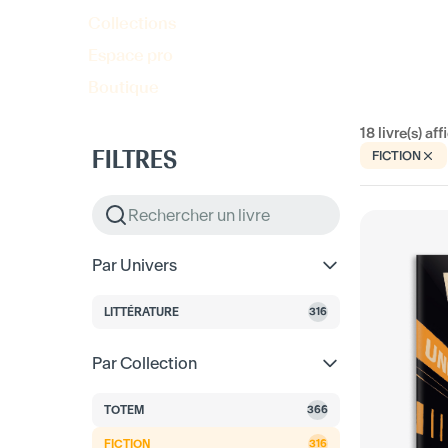
Collections
Espace pro
Boutique
18
livre(s) aff
FILTRES
FICTION
Par Univers
LITTÉRATURE
316
Par Collection
TOTEM
366
FICTION
316