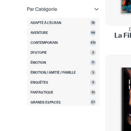
JAMEY BRADBURY
1
Par Catégorie
HENRY BROMELL
1
ADAPTÉ À L’ÉCRAN
18
LILY BROOKS-DALTON
1
AVENTURE
98
La Fi
GREGORY BROWN
1
CONTEMPORAIN
310
VERA BUCK
2
DYSTOPIE
3
HELENE BUKOWSKI
2
ÉMOTION
11
GIULIA CAMINITO
3
ÉMOTION / AMITIÉ / FAMILLE
3
RON CARLSON
4
ENQUÊTES
9
LEA CARPENTER
3
FANTASTIQUE
10
GARRETT CARR
1
GRANDS ESPACES
57
CATHERINE CHIDGEY
1
GUERRE / ESPIONNAGE
22
JAMES CLEARY
1
HISTORIQUE
2
NED CRABB
1