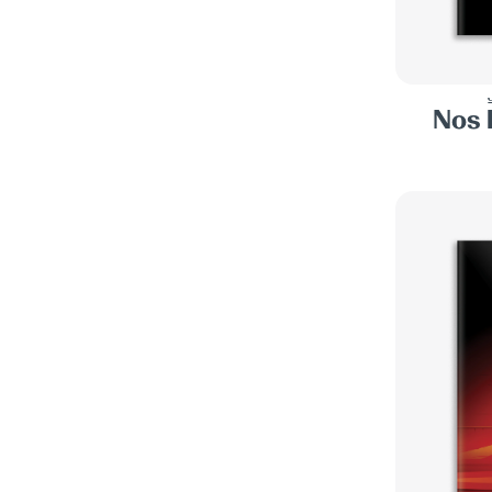
IMAGINAIRE
13
BLAKE CROUCH
2
LES INCONTOURNABLES
22
JAMES CRUMLEY
7
LITTÉRATURE
316
RYE CURTIS
1
Nos 
LITTÉRATURE ALLEMANDE
6
ANDY DAVIDSON
2
LITTÉRATURE AMÉRICAINE
277
JAMES DICKEY
1
LITTÉRATURE ANGLAISE
3
KATHERINE DION
1
LITTÉRATURE AUSTRALIENNE
1
LARS ELLING
1
LITTÉRATURE CATALANE
1
PETER FARRIS
4
LITTÉRATURE DANOISE
5
JOHN FARRIS
1
LITTÉRATURE ÉTRANGÈRE
19
ELENA FISCHER
1
LITTÉRATURE FINLANDAISE
1
TED FLANAGAN
1
LITTÉRATURE IRLANDAISE
1
JOE FLANAGAN
1
LITTÉRATURE ITALIENNE
16
CORRADO FORTUNA
1
LITTÉRATURE NÉERLANDAISE
2