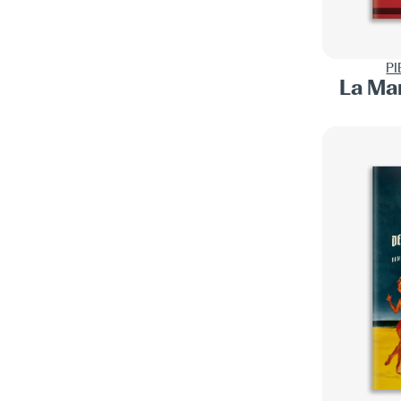
EMILY FRIDLUND
1
LITTÉRATURE NÉO-ZÉLANDAISE
1
PETE FROMM
9
LITTÉRATURE NORVÉGIENNE
2
PI
AMITY GAIGE
1
La Ma
NATURE WRITING
34
SAMUEL GAILEY
2
PÊCHE
29
JOHN GIERACH
12
POLICIER / THRILLER
9
LEO GIORDA
2
ROMAN HISTORIQUE
17
JULIA GLASS
2
ROMAN NOIR
107
ANDREW J. GRAFF
2
ROMANCE
6
FERRAN GUALLAR
1
SUSPENSE
76
TESS GUNTY
1
THRILLER
2
ELLEN GUSTAVSEN
2
WESTERN
18
AARON GWYN
1
YOUNG ADULT
2
JENNIFER HAIGH
4