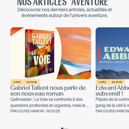
NOS ARTICLES "
AVENTURE
"
Découvrez nos derniers articles, actualités et
événements autour de l'univers
aventure
.
LIVRE
AUTEUR
LIVRE
AUTEUR
Gabriel Tallent nous parle de
Edward Abbe
son nouveau roman
subversif !
Gallmeister : La Voie se confronte à des
Pépite de la cont
questions profondes et urgentes, mais le
gang de la clef à 
roman est aussi joyeux et plus drôle...
PAR
LOUISE HAMON
- 19/12/25
génération d’activi
PAR
LOUISE HAMON