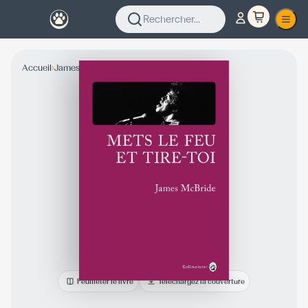
Rechercher...
›
›
Accueil
James McBride
Collection Fiction
Feuilleter le livre
Téléchargez la couverture