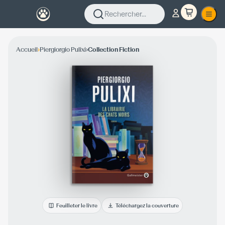
Rechercher...
›
›
Accueil
Piergiorgio Pulixi
Collection Fiction
Feuilleter le livre
Téléchargez la couverture