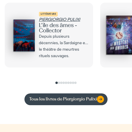
LITTÉRATURE
PIERGIORGIO PULIXI
L'île des âmes -
Collector
Depuis plusieurs
décennies, la Sardaigne est
le théâtre de meurtres
rituels sauvages.
Enveloppés de silence, les
corps...
Tous les livres de
Piergiorgio Pulixi