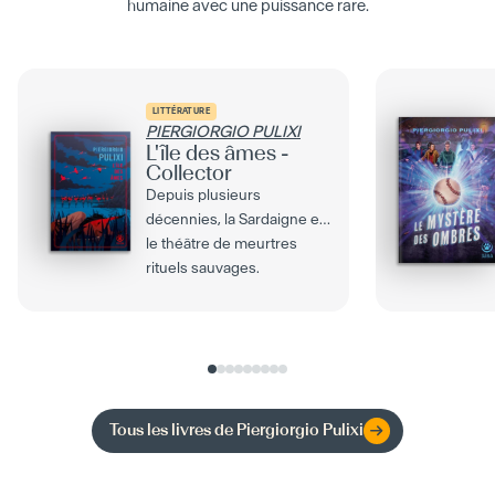
humaine avec une puissance rare.
LITTÉRATURE
PIERGIORGIO PULIXI
L'île des âmes -
Collector
Depuis plusieurs
décennies, la Sardaigne est
le théâtre de meurtres
rituels sauvages.
Enveloppés de silence, les
corps...
Tous les livres de
Piergiorgio Pulixi