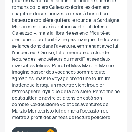
pour un événement exclusif : le célèbre auteur de
romans policiers Galeazzo écrira les derniers
chapitres de son nouveau roman à bord d’un
bateau de croisière qui fera le tour de la Sardaigne.
Marzio n’est pas très enthousiaste – il déteste
Galeazzo –, mais la librairie est en difficulté et
c’est une opportunité à ne pas manquer. Le libraire
se lance donc dans l’aventure, emmenant avec lui
l’inspecteur Caruso, futur membre du club de
lecture des “enquêteurs du mardi”, et ses deux
mascottes félines, Poirot et Miss Marple. Marzio
imagine passer des vacances somme toute
agréables, mais le voyage prend une tournure
inattendue lorsqu’un meurtre vient troubler
l’atmosphère idyllique de la croisière. Personne ne
peut quitter le navire et la tension est à son
comble. Ce deuxième volet des aventures de
Marzio Montecristo lui donnera l’occasion de
mettre à profit des années de lecture policière
pour affronter un meurtrier à l’esprit brillant,
convaincu d’avoir commis le crime parfait.