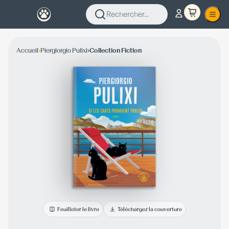
Rechercher...
›
›
Accueil
Piergiorgio Pulixi
Collection Fiction
Feuilleter le livre
Téléchargez la couverture