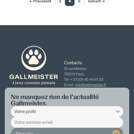
← Précédent
3
4
5
Suivant →
Contacts
13 rue Meslay,
75003 Paris
Tél. +33 (0)1 45 44 61 33
Email :
info@gallmeister.fr
Ne manquez rien de l'actualité
Gallmeister.
S'inscrire